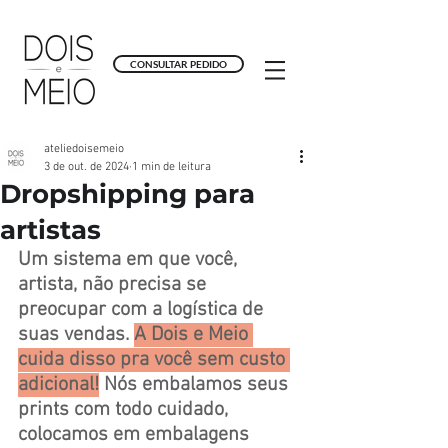
CONSULTAR PEDIDO
ateliedoisemeio
3 de out. de 2024
1 min de leitura
Dropshipping para
artistas
Um sistema em que você, 
artista, não precisa se 
preocupar com a logística de 
suas vendas. 
A Dois e Meio 
cuida disso pra você sem custo 
adicional!
 Nós embalamos seus 
prints com todo cuidado, 
colocamos em embalagens 