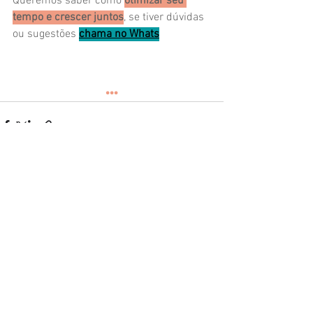
Queremos saber como 
otimizar seu 
tempo e crescer juntos
, se tiver dúvidas 
ou sugestões 
chama no Whats
...
Ver tudo
Posts recentes