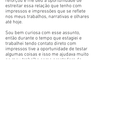
reforçou e me deu a oportunidade de 
estreitar essa relação que tenho com 
impressos e impressões que se reflete 
nos meus trabalhos, narrativas e olhares 
até hoje.
Sou bem curiosa com esse assunto, 
então durante o tempo que estagiei e 
trabalhei tendo contato direto com 
impressos tive a oportunidade de testar 
algumas coisas e isso me ajudava muito 
no meu trabalho como prestadora de 
serviço e no meu próprio repertório de 
saberes, esse contato, me deu uma 
relação de fato com o impresso e ter 
imagens em suportes físicos, me 
ensinou juntamente com grandes 
professores que tive na faculdade que 
testar o que o papel e a impressões 
poderiam me 
oferecer mais uma 
camada nas minhas narrativas
. 
Dois e Meio
 Você pode falar um pouco 
sobre a arte que desenvolveu para o 