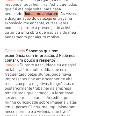
Janaína
 Nossa só pergunta fácil para 
responder aqui hein...rs  Acho que todas 
que fui até hoje voltei para casa 
pensando. 
Todas me afetaram
. As vezes 
a diagramação do catálogo entrega na 
exposição me encanta, outras vezes 
pode ser porque a presença do artista 
ou ainda uma obra que não saia do meu 
pensamento por algum motivo. 
Dois e Meio
 Sabemos que tem 
experiência com impressão. :) Pode nos 
contar um pouco a respeito?
Janaína
 Durante a faculdade eu estagiei 
no laboratório multi-mídia que era 
frequentado pelos alunos, onde havia 
impressoras fine art e scanner de alta 
resolução para negativos fotográficos e 
posteriormente trabalhei na empresa 
terceirizada que começou a fazer esse 
serviço para os alunos. Acredito que a 
minha curiosidade sobre imagens vistas 
em suportes físicos, me impulsionaram 
nesse período e a vivência que tive lá 