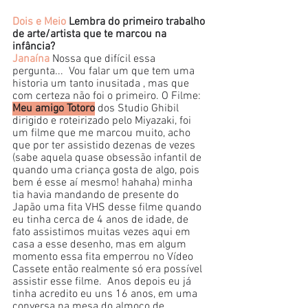
Dois e Meio
 Lembra do primeiro trabalho 
de arte/artista que te marcou na 
infância?
Janaína
 Nossa que difícil essa 
pergunta...  Vou falar um que tem uma 
historia um tanto inusitada , mas que 
com certeza não foi o primeiro. O Filme: 
Meu amigo Totoro
 dos Studio Ghibil 
dirigido e roteirizado pelo Miyazaki, foi 
um filme que me marcou muito, acho 
que por ter assistido dezenas de vezes 
(sabe aquela quase obsessão infantil de 
quando uma criança gosta de algo, pois 
bem é esse aí mesmo! hahaha) minha 
tia havia mandando de presente do 
Japão uma fita VHS desse filme quando 
eu tinha cerca de 4 anos de idade, de 
fato assistimos muitas vezes aqui em 
casa a esse desenho, mas em algum 
momento essa fita emperrou no Vídeo 
Cassete então realmente só era possível 
assistir esse filme.  Anos depois eu já 
tinha acredito eu uns 16 anos, em uma 
conversa na mesa do almoço de 